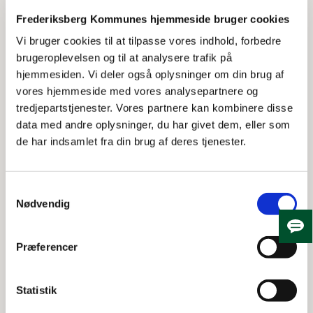
Hvilken svømmehal drejer klagen sig om?
Frederiksberg Kommunes hjemmeside bruger cookies
Vi bruger cookies til at tilpasse vores indhold, forbedre
Frederiksberg Svømmehal
brugeroplevelsen og til at analysere trafik på
Flintholm Svømmehal
hjemmesiden. Vi deler også oplysninger om din brug af
vores hjemmeside med vores analysepartnere og
Angiv emne
tredjepartstjenester. Vores partnere kan kombinere disse
Faciliteter og fysiske forhold (fx omklædning,
data med andre oplysninger, du har givet dem, eller som
bassiner & kurbad)
de har indsamlet fra din brug af deres tjenester.
Rengøring og hygiejne (fx omklædning,
bassiner & kurbad)
Samtykkevalg
Nødvendig
Personale
Andre gæster/brugere
Skju
Præferencer
Priser, billetter og booking
Åbningstider
Statistik
Baby- og holdsvømning