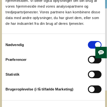
hjemmesiden. Vi deler også oplysninger om din brug af
vores hjemmeside med vores analysepartnere og
tredjepartstjenester. Vores partnere kan kombinere disse
Afspærring af stibro
data med andre oplysninger, du har givet dem, eller som
de har indsamlet fra din brug af deres tjenester.
Stibroen over metroen ved
Flintholm Svømmehal er afspærret
fra den 3. august til 14. september.
Samtykkevalg
Nødvendig
Skju
Præferencer
Statistik
Brugeroplevelse (i få tilfælde Marketing)