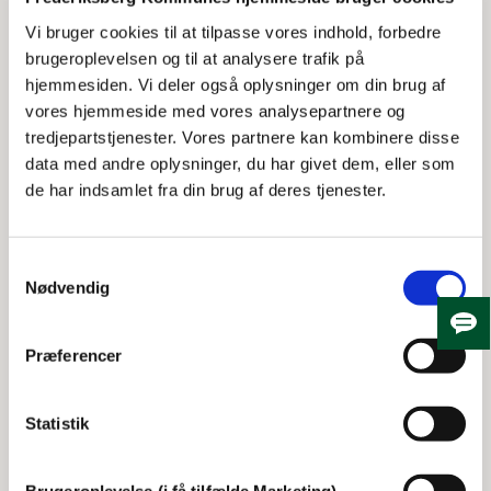
Regler i kurbadet
Vi bruger cookies til at tilpasse vores indhold, forbedre
brugeroplevelsen og til at analysere trafik på
Ingen under 16 år:
Du skal være fyldt 16 år for at
hjemmesiden. Vi deler også oplysninger om din brug af
besøge kurbadet.
vores hjemmeside med vores analysepartnere og
Ingen tasker/net/poser:
Tag håndklædet med i
tredjepartstjenester. Vores partnere kan kombinere disse
hånden.
data med andre oplysninger, du har givet dem, eller som
Ingen mobil:
Mobiltelefonen skal blive i dit skab i
de har indsamlet fra din brug af deres tjenester.
omklædningen.
Ingen drikkedunk:
Du må ikke medbringe egen
Samtykkevalg
drikkedunk. Vi har isvand til fri afbenyttelse.
Nødvendig
Ingen snus/nikotinposer
Skju
Intet tyggegummi
Præferencer
Ingen medbragte scrubs, olier og dufte:
Kun
personalet må hælde vand/olier på saunaovne.
Statistik
Ingen støj:
Eventuelle samtaler skal foregå
dæmpet.
Brugeroplevelse (i få tilfælde Marketing)