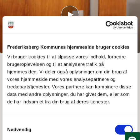
Frederiksberg Kommunes hjemmeside bruger cookies
Vi bruger cookies til at tilpasse vores indhold, forbedre
brugeroplevelsen og til at analysere trafik på
Mahogni-kabinerne er fremstillet i 1930’erne. De er smukke,
hjemmesiden. Vi deler også oplysninger om din brug af
og det er godt tænkt, at der er mulighed for at rengøre dem,
vores hjemmeside med vores analysepartnere og
mens skabet i dem er i brug. Det opleves dog ikke
tredjepartstjenester. Vores partnere kan kombinere disse
nødvendigvis intuitivt, at døren til kabinen ved aflåsning i
data med andre oplysninger, du har givet dem, eller som
stedet skal skubbes hen foran skabet.
de har indsamlet fra din brug af deres tjenester.
Sauna, dampbad og koldtvandsbassin
Der er saunaer, dampbade og koldtvandsbassiner i
Samtykkevalg
Nødvendig
begge luksusomklædninger (kvinde/mand). Du
bestemmer selv, om du vil have badetøj på eller ej i